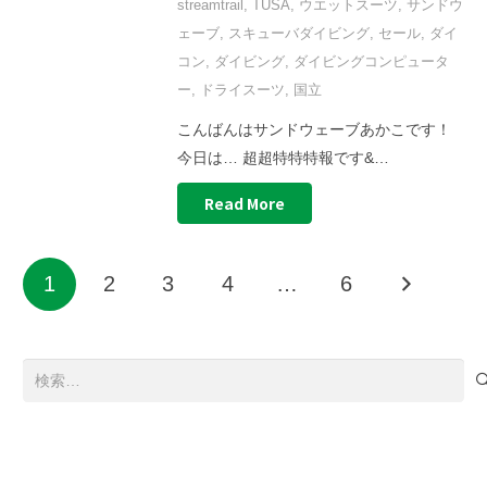
streamtrail
,
TUSA
,
ウエットスーツ
,
サンドウ
ェーブ
,
スキューバダイビング
,
セール
,
ダイ
コン
,
ダイビング
,
ダイビングコンピュータ
ー
,
ドライスーツ
,
国立
こんばんはサンドウェーブあかこです！
今日は… 超超特特特報です&…
Read More
1
2
3
4
…
6
検
索: