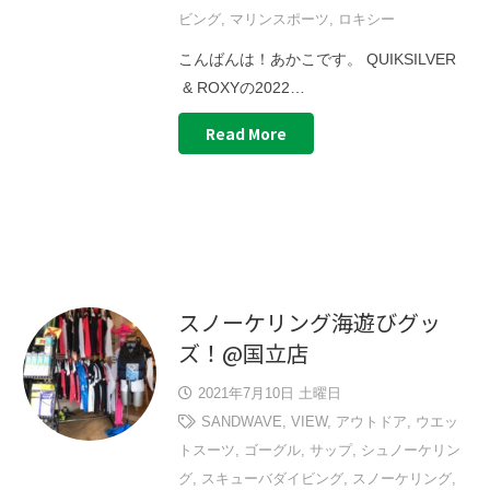
ビング
,
マリンスポーツ
,
ロキシー
こんばんは！あかこです。 QUIKSILVER
& ROXYの2022…
Read More
スノーケリング海遊びグッ
ズ！@国立店
2021年7月10日 土曜日
SANDWAVE
,
VIEW
,
アウトドア
,
ウエッ
トスーツ
,
ゴーグル
,
サップ
,
シュノーケリン
グ
,
スキューバダイビング
,
スノーケリング
,