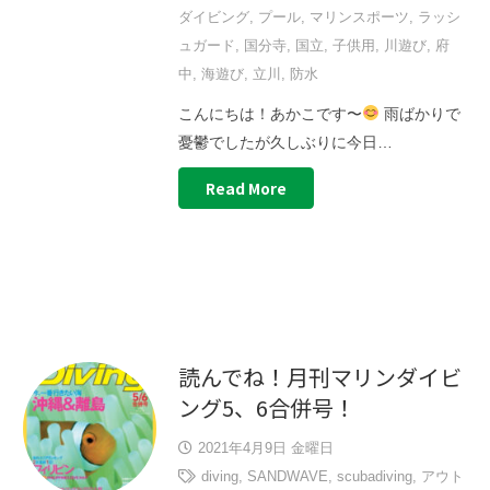
ダイビング
,
プール
,
マリンスポーツ
,
ラッシ
ュガード
,
国分寺
,
国立
,
子供用
,
川遊び
,
府
中
,
海遊び
,
立川
,
防水
こんにちは！あかこです〜
雨ばかりで
憂鬱でしたが久しぶりに今日…
Read More
読んでね！月刊マリンダイビ
ング5、6合併号！
2021年4月9日 金曜日
diving
,
SANDWAVE
,
scubadiving
,
アウト