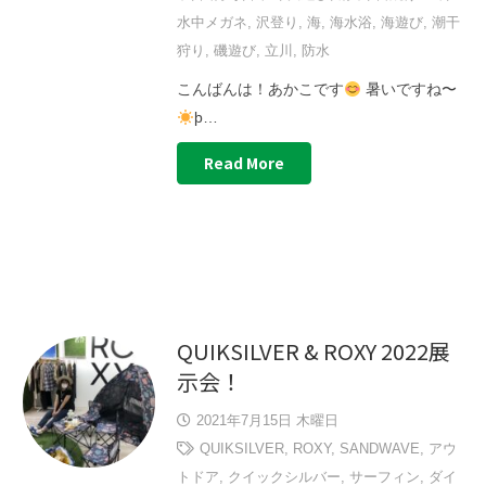
水中メガネ
,
沢登り
,
海
,
海水浴
,
海遊び
,
潮干
狩り
,
磯遊び
,
立川
,
防水
こんばんは！あかこです
暑いですね〜
þ…
Read More
QUIKSILVER & ROXY 2022展
示会！
2021年7月15日 木曜日
QUIKSILVER
,
ROXY
,
SANDWAVE
,
アウ
トドア
,
クイックシルバー
,
サーフィン
,
ダイ