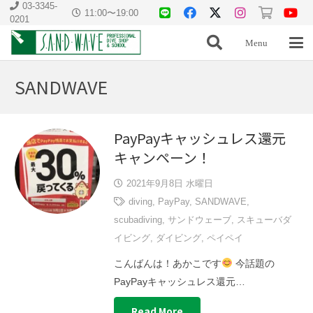
03-3345-
11:00〜19:00
0201
Menu
SANDWAVE
PayPayキャッシュレス還元
キャンペーン！
2021年9月8日 水曜日
diving
,
PayPay
,
SANDWAVE
,
scubadiving
,
サンドウェーブ
,
スキューバダ
イビング
,
ダイビング
,
ペイペイ
こんばんは！あかこです
今話題の
PayPayキャッシュレス還元…
Read More