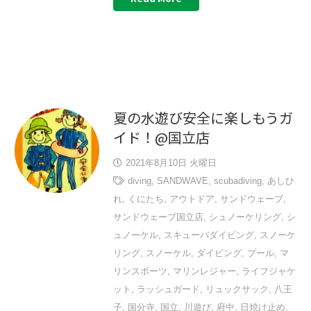
夏の水遊び安全に楽しもうガ
イド！@国立店
2021年8月10日 火曜日
diving
,
SANDWAVE
,
scubadiving
,
あしひ
れ
,
くにたち
,
アウトドア
,
サンドウェーブ
,
サンドウェーブ国立店
,
シュノーケリング
,
シ
ュノーケル
,
スキューバダイビング
,
スノーケ
リング
,
スノーケル
,
ダイビング
,
プール
,
マ
リンスポーツ
,
マリンレジャー
,
ライフジャケ
ット
,
ラッシュガード
,
リュックサック
,
八王
子
,
国分寺
,
国立
,
川遊び
,
府中
,
日焼け止め
,