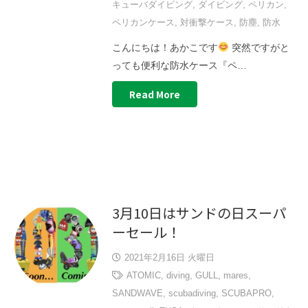
キューバダイビング
,
ダイビング
,
ペリカン
,
ペリカンケース
,
対衝撃ケース
,
防塵
,
防水
こんにちは！あかこです
突然ですがと
っても便利な防水ケース『ペ…
Read More
3月10日はサンドの日スーパ
ーセール！
2021年2月16日 火曜日
ATOMIC
,
diving
,
GULL
,
mares
,
SANDWAVE
,
scubadiving
,
SCUBAPRO
,