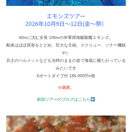
エモンズツアー
2026年10月9日〜12日(金〜祭）
40mに沈む全長 106mの米軍掃海艇駆艦エモンズ。
船体はほぼ原形をとどめ、巨大な主砲、スクリュー、ソナー機銃
や）
兵士のヘルメットなども当時のままの姿で海底に横たわっている
みたいです
6ボートダイブ付 185,000円×税
※満席。
前回ツアーのブログはこちら