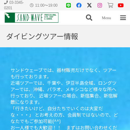
03-3345-
11:00〜19:00
0201
Menu
ダイビングツアー情報
サンドウェーブでは、器材販売だけでなく、ツアー
も行っております。
近場ツアーでは、千葉や、伊豆半島全域、ロングツ
アーでは、沖縄、パラオ、メキシコなど様々な所へ
行っており、 近場ツアーの場合、新宿集合、新宿解
散になります。
「行きたいけど、自分たちでいくのは大変だ
な・・・」 とお考えの方、会員制ではないので、ど
なたでもご参加可能(^^)
お一人様でも大歓迎！！ まずはお問い合わせくだ