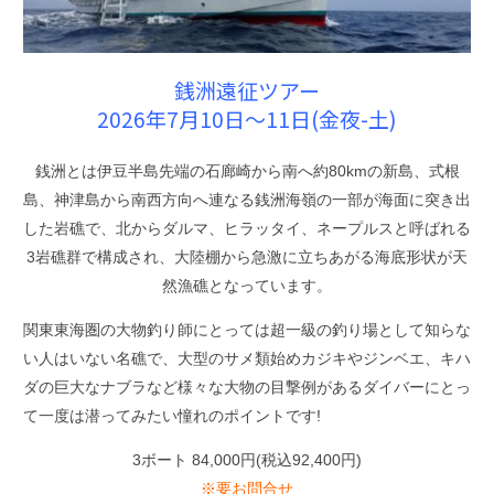
銭洲遠征ツアー
2026年7月10日〜11日(金夜-土)
銭洲とは伊豆半島先端の石廊崎から南へ約80kmの新島、式根
島、神津島から南西方向へ連なる銭洲海嶺の一部が海面に突き出
した岩礁で、北からダルマ、ヒラッタイ、ネープルスと呼ばれる
3岩礁群で構成され、大陸棚から急激に立ちあがる海底形状が天
然漁礁となっています。
関東東海圏の大物釣り師にとっては超一級の釣り場として知らな
い人はいない名礁で、大型のサメ類始めカジキやジンベエ、キハ
ダの巨大なナブラなど様々な大物の目撃例があるダイバーにとっ
て一度は潜ってみたい憧れのポイントです!
3ボート 84,000円(税込92,400円)
※要お問合せ