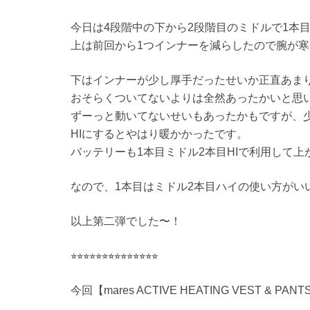
今日は4段階中の下から2段階目のミドルで1本
上は前回から1つインナーを減らしたので腕が
下はインナーが少し厚手だったせいか正直あま
おそらくついてないよりは全然あったかいと思
ずーっと動いてないせいもあったかもですが、
HIにするとやはり暖かかったです。
バッテリーも1本目ミドル2本目HIで利用して
なので、1本目はミドル2本目ハイの使い方がい
以上第二弾でした〜！
⭐︎⭐︎⭐︎⭐︎⭐︎⭐︎⭐︎⭐︎⭐︎⭐︎⭐︎⭐︎⭐︎⭐︎
今回【mares ACTIVE HEATING VES