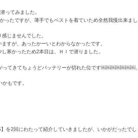
目潜ってみました。
寒かったですが、薄手でもベストを着ていため全然我慢出来まし
り感じませんでした。
いますが、あったかーいとわからなかったです。
少し寒かったため2本目は、ＨＩで潜りました。
上がってきてちょうどバッテリーが切れた位です￼￼￼￼￼￼￼
いかもです。
T & PANTS】を2回にわたって紹介していきましたが、いかがだった