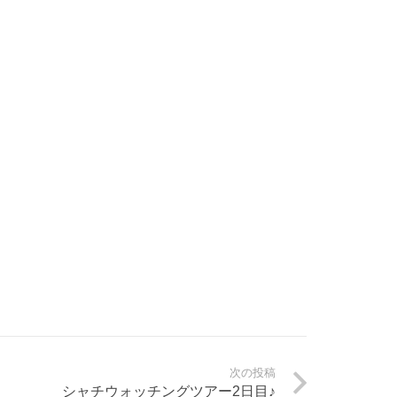
次の投稿
シャチウォッチングツアー2日目♪