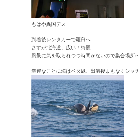
もはや異国デス
到着後レンタカーで羅臼へ
さすが北海道、広い！綺麗！
風景に気を取られつつ時間がないので集合場所
幸運なことに海はベタ凪。出港後まもなくシャ