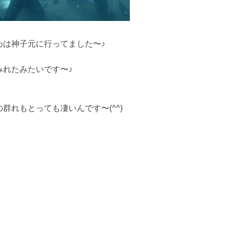
わは神子元に行ってました〜♪
みれたみたいです〜♪
れもとっても凄いんです〜(^^)