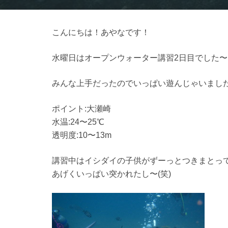
こんにちは！あやなです！
水曜日はオープンウォーター講習2日目でした〜(^
みんな上手だったのでいっぱい遊んじゃいまし
ポイント:大瀬崎
水温:24〜25℃
透明度:10〜13m
講習中はイシダイの子供がずーっとつきまとって
あげくいっぱい突かれたし〜(笑)