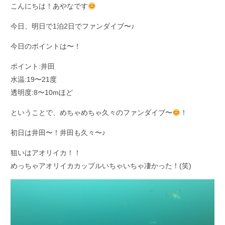
こんにちは！あやなです
今日、明日で1泊2日でファンダイブ〜♪
今日のポイントは〜！
ポイント:井田
水温:19〜21度
透明度:8〜10mほど
ということで、めちゃめちゃ久々のファンダイブ〜
！
初日は井田〜！井田も久々〜♪
狙いはアオリイカ！！
めっちゃアオリイカカップルいちゃいちゃ凄かった！(笑)