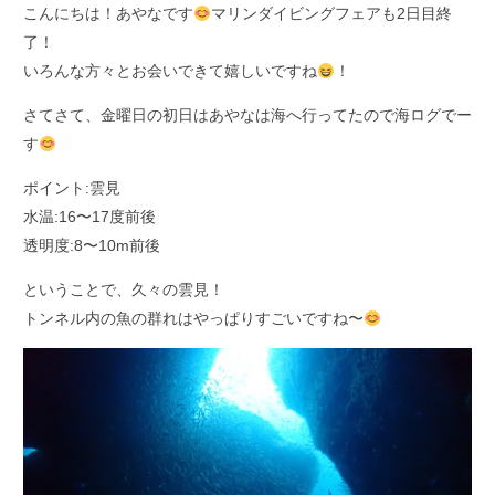
こんにちは！あやなです
マリンダイビングフェアも2日目終
了！
いろんな方々とお会いできて嬉しいですね
！
さてさて、金曜日の初日はあやなは海へ行ってたので海ログでー
す
ポイント:雲見
水温:16〜17度前後
透明度:8〜10m前後
ということで、久々の雲見！
トンネル内の魚の群れはやっぱりすごいですね〜