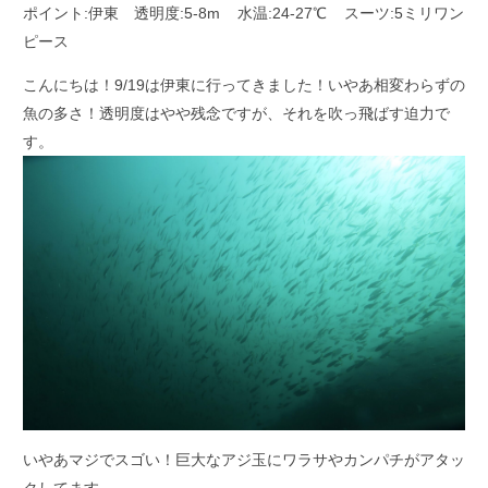
ポイント:伊東 透明度:5-8m 水温:24-27℃ スーツ:5ミリワン
ピース
こんにちは！9/19は伊東に行ってきました！いやあ相変わらずの
魚の多さ！透明度はやや残念ですが、それを吹っ飛ばす迫力で
す。
いやあマジでスゴい！巨大なアジ玉にワラサやカンパチがアタッ
クしてます。