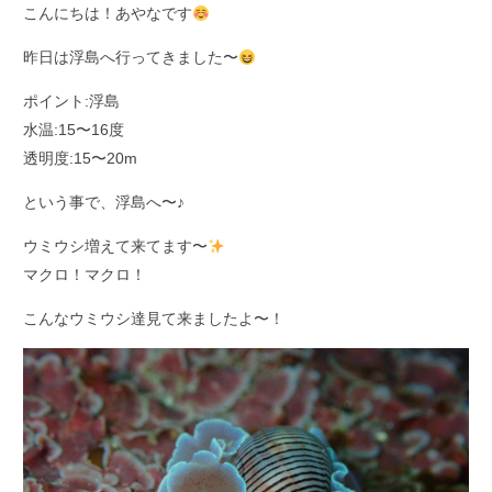
こんにちは！あやなです
昨日は浮島へ行ってきました〜
ポイント:浮島
水温:15〜16度
透明度:15〜20m
という事で、浮島へ〜♪
ウミウシ増えて来てます〜
マクロ！マクロ！
こんなウミウシ達見て来ましたよ〜！