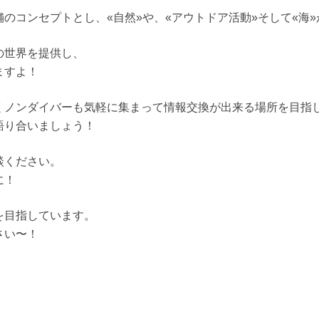
のコンセプトとし、«自然»や、«アウトドア活動»そして«海
の世界を提供し、
ますよ！
くノンダイバーも気軽に集まって情報交換が出来る場所を目指
語り合いましょう！
談ください。
に！
を目指しています。
さい〜！