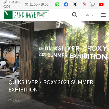
03-3345-
11:00〜19:00
0201
Menu
QUIKSILVER・ROXY 2021 SUMMER
EXHIBITION
6年前