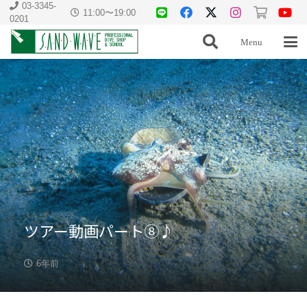
03-3345-
11:00〜19:00
0201
Menu
ツアー動画パート⑧♪
6年前