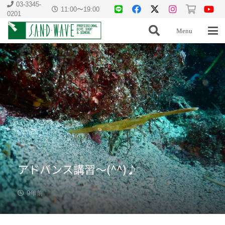
03-3345-
11:00〜19:00
0201
Menu
アドバンス講習〜(^^)♪
9年前